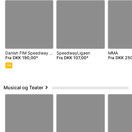
Danish FIM Speedway Grand Prix
SpeedwayLigaen
MMA
Fra
DKK 190,00*
Fra
DKK 107,00*
Fra
DKK 250
VIP
Musical og Teater