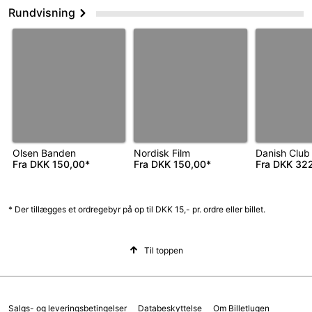
Rundvisning
Olsen Banden
Nordisk Film
Danish Club
Fra
DKK 150,00*
Fra
DKK 150,00*
Fra
DKK 322
* Der tillægges et ordregebyr på op til DKK 15,- pr. ordre eller billet.
Til toppen
Salgs- og leveringsbetingelser
Databeskyttelse
Om Billetlugen